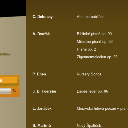
C. Debussy
Ariettes oubliées
A. Dvořák
Biblické písně op. 99
Milostné písně op. 83
Písně op. 2
nam.c
z
Zigeunermelodien op. 55
P. Eben
Nursery Songs
Í
J. B. Foerster
Liebeslieder op. 96
L. Janáček
Moravská lidová poezie v písn
B. Martinů
Nový Špalíček