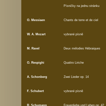
Písničky na jednu stránku
O. Messiaen
Chants de terre et de ciel
W. A. Mozart
vybrané písně
M. Ravel
Deux mélodies Hébraiques
O. Respighi
Quattro Liriche
A. Schonberg
Zwei Lieder op. 14
F. Schubert
vybrané písně
R. Schumann
Frauenliebe und Leben op. 42