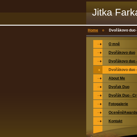
Jitka Far
Home
Dvořákovo duo -
O mně
Dvořákovo duo
Dvořákovo duo -
Dvořákovo duo -
About Me
Dvořak Duo
Dvořák Duo - Cr
Fotogalerie
Ocenění/Award
Kontakt