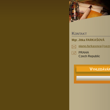
K
ONTAKT
Mgr. Jitka FARKAŠOVÁ
piano.fa
rkasova@
sez
PRAHA
Czech Republic
V
YHLEDÁVÁN