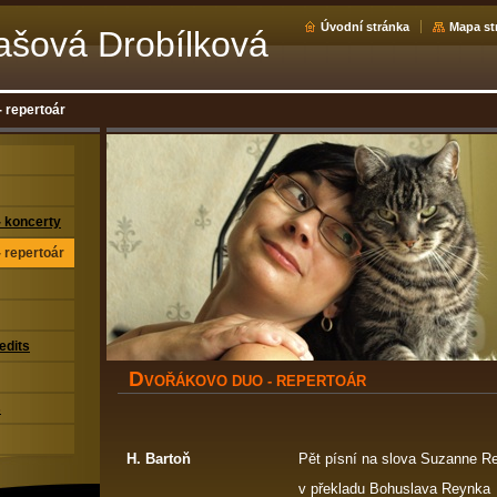
Úvodní stránka
Mapa st
kašová Drobílková
 repertoár
 koncerty
 repertoár
edits
D
VOŘÁKOVO DUO - REPERTOÁR
s
H. Bartoň
Pět písní na slova Suzanne 
v překladu Bohuslava Reynka