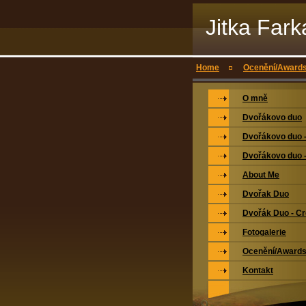
Jitka Far
Home
Ocenění/Award
O mně
Dvořákovo duo
Dvořákovo duo -
Dvořákovo duo -
About Me
Dvořak Duo
Dvořák Duo - Cr
Fotogalerie
Ocenění/Award
Kontakt