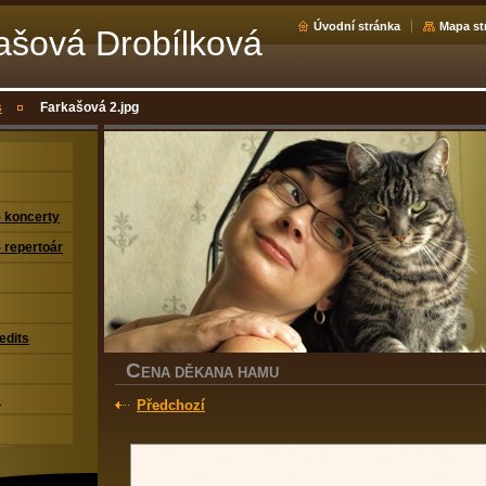
Úvodní stránka
Mapa st
kašová Drobílková
s
Farkašová 2.jpg
 koncerty
 repertoár
edits
C
ENA DĚKANA HAMU
s
Předchozí