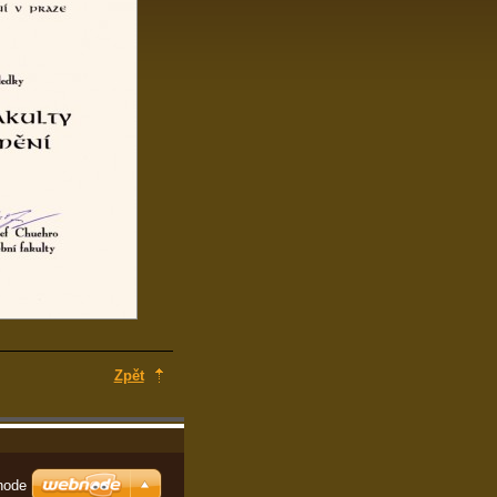
Zpět
node