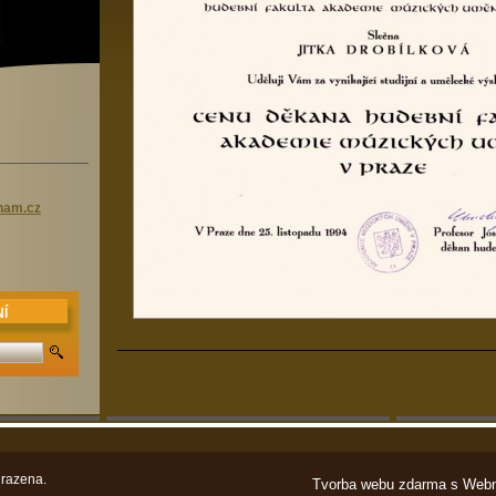
nam.c
z
Í
razena.
Tvorba webu zdarma s Web