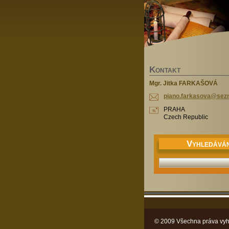
K
ONTAKT
Mgr. Jitka FARKAŠOVÁ
piano.fa
rkasova@
sez
PRAHA
Czech Republic
V
YHLEDÁVÁN
© 2009 Všechna práva vyh