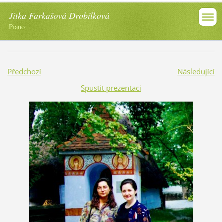
Jitka Farkašová Drobílková
Piano
Předchozí
Následující
Spustit prezentaci