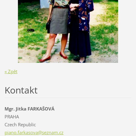
« Zpět
Kontakt
Mgr. Jitka FARKAŠOVÁ
PRAHA
Czech Republic
piano.fa
rkasova@
seznam.c
z